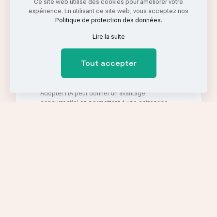
Ce site web utilise des cookies pour améliorer votre
expérience. En utilisant ce site web, vous acceptez nos
Politique de protection des données
.
Lire la suite
Tout accepter
Adopter l’IA peut donner un avantage
concurrentiel en permettant à une entreprise
de réagir plus rapidement aux changements du
marché, d’offrir des produits et services plus
innovants, et de mieux répondre aux attentes
des clients.
l’IA offre une multitude de bénéfices, de
l’automatisation à l’innovation, en passant par